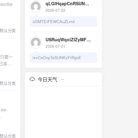
qLGlHqapCnRSUNwDYC
escribe
2026-07-22
rl -O
oGMTEIFEWCAuZLmd
/reinsta
默认分类
escribe
USRuqWqoiZIZyMFiAgeb
.html
2026-07-21
="也可以指
個月只要一
ixvCoOnpTeSUNKzFrRgoE
21' --
香港日本新
记得读一
describe
11
今日天气
默认分类
去看原作者
默认分类
书》、《围炉