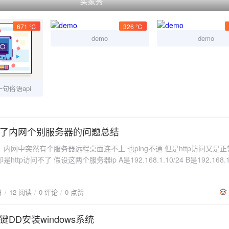
买家秀
671 ℃
326 ℃
demo
demo
句俗语api
了内网个别服务器的问题总结
内网中突然有个服务器远程桌面连不上 也ping不通 但是http访问又是正
假设这两个服务器ip A是192.168.1.10/24 B是192.168.1.20/24
现在ip跟服务器不在同一网段由于是
日
12 阅读
0 评论
0 点赞
取ip 获取的ip不同了而服务器是手动设置ip 子网掩码并没有覆盖网段因为
55.255.0 把192.168.2.0给过滤掉了只要把两个服务器的子网掩码都改成
254.0即可看似简单的问题，很容易忽略
键DD安装windows系统