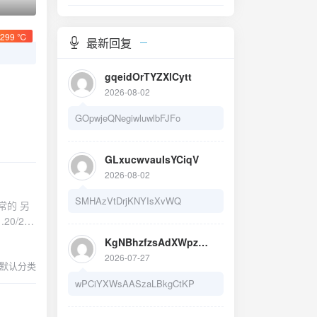
299 ℃
最新回复
gqeidOrTYZXlCytt
2026-08-02
GOpwjeQNegiwluwlbFJFo
GLxucwvauIsYCiqV
2026-08-02
SMHAzVtDrjKNYIsXvWQ
常的 另
KgNBhzfzsAdXWpzEeRLS
2026-07-27
默认分类
服务器子网
wPCiYXWsAASzaLBkgCtKP