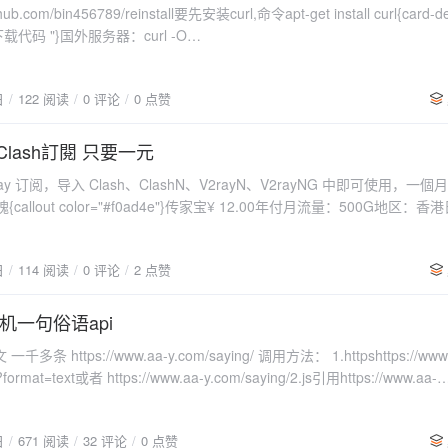
hub.com/bin456789/reinstall要先安装curl,命令apt-get install curl{card-d
步下载代码 "}国外服务器：curl -O
ithubusercontent.com/bin456789/reinstall/main/reinstall.sh国内服务器：cu
.ghproxy.com/https://raw.githubusercontent.com/bin456789/reinstall/main
日
122 阅读
0 评论
0 点赞
rd-describe title=" 第二步 安装镜像 "}bash reinstall.sh windows --
indows 10 Enterprise LTSC 2021' --lang zh-cn{/card-describe}{card-d
网站找"}Massgravehttps://massgrave.dev/genuine-installation-media
ay,Clash訂閱 只要一元
官方，每月更新，包含最新补丁){/card-describe}{card-describe title
2ray 订阅，导入 Clash、ClashN、V2rayN、V2rayNG 中即可使用，一
reinstall.sh windows --image-name 'Windows 10 Enterprise LTSC 20
callout color="#f0ad4e"}传家宝¥ 12.00年付月流量：500G地区：
rive.massgrave.dev/en-
etflix, Disney+不限速，不限连接数请知悉无退款服务需要自己配置，
_enterprise_ltsc_2021_x64_dvd_d289cf96.iso'{/card-describe}{card-
2元，1元/月两年付20元，0.8元/月{/callout}一元機場： 點擊注冊
字"}Windows 7 UltimateWindows 10 Enterprise LTSC 2021Windows 
日
114 阅读
0 评论
2 点赞
 Server 2022 SERVERDATACENTER{/card-describe}其它注意事项，
安装win7
机一句俗语api
g/ 调用方法： 1.httpshttps://www.aa-
?format=text或者 https://www.aa-y.com/saying/2.js引用https://www.aa-
g/?format=js{callout color="#f0ad4e"}不知道能不能跨域，我抄的{/callout}
="info" content="效果看我侧栏 "/}{dotted startColor="#ff6c6c"
日
671 阅读
32 评论
0 点赞
#1989fa"/}{callout color="#f0ad4e"}2021.11.3新增《菜根谭》、《素