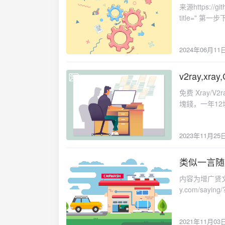
来源https://git
title=" 第一
https://raw.g
https://mirror
2024年06月11
ll.sh{/card-describe}{ca
image-name 'W
title="镜像在这个
v2ray,xr
2023-11-25
(推荐，iso 来自
免费 Xray/V
定镜像链接"}bash 
塊錢，一年12塊{
iso 'https://d
加坡美国解锁 N
us_windows_10
下使用文档年付1
title="常用镜像名
2023年11月25
ProWindows
说明搬瓦工成功
类似一言随
2021-11-03
内容为增广贤文 一千多条 https://www.aa-y.com/sayin
y.com/saying/
y.com/sayin
{message type
2021年11月03
endColor="