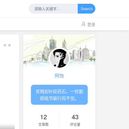
Search
登录
阿怡
贫贱如针砭药石，一忧勤
即砥节砺行而不觉。
12
43
文章数
评论量