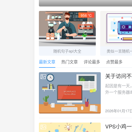
956 ℃
随机句子api大全
类似一言随机一
最新文章
热门文章
评论最多
点赞最多
关于访问不
2026-01-17
起因是有一天，
外一个服务器却是http访问不了 
本机ip是 192.168.2.30/23 经过排查路由，重启，各种方法都不行。 上网一搜，问题出在子网掩
码上 本机原来的ip是 192.168.1.30/23 跟服务器在同一网段 
2026年01月17
dhcp自动获
掩码是255.2
255.255.
VPS小鸡一
2024-06-11